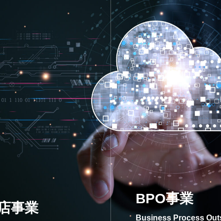
BPO事業
店事業
Business Process Out