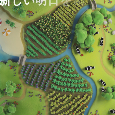
新
し
い
明
日
を
創
造
す
株
式
会
社
T
o
m
o
F
u
r
u